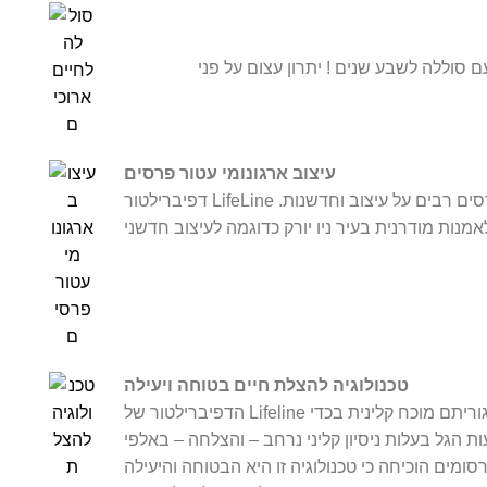
LifeLi של DEFIBTECH היחיד עם סוללה לשבע שנים ! יתרון עצום על פני
עיצוב ארגונומי עטור פרסים
דפיברילטור LifeLine הקומפקטי, הנייד וקל המשקל זכה בפרסים רבים על עיצוב וחדשנות.
טכנולוגיה להצלת חיים בטוחה ויעילה
הדפיברילטור של Lifeline משתמש בטכנולוגיה דו-ממדית, צורת גל ואלגוריתם מוכח קלינית בכדי
ות הגל בעלות ניסיון קליני נרחב – והצלחה – באלפי
מים הוכיחה כי טכנולוגיה זו היא הבטוחה והיעילה