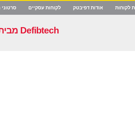
ת לקוחות
אודות דפיבטק
לקוחות עסקיים
סרטוני 
דפיברילטור אוטומטי Lifeline AED מבית Defibtech