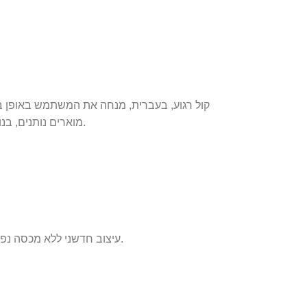
קול רגוע, בעברית, מנחה את המשתמש באופן ב
מוארים נותנים, בנוסף, הדרכה חזותית ברורה לחיזוק ההוראות הקוליות.
עיצוב חדשני ללא מכסה נפתח הכולל ידית אחיזה גדולה לנוחות הפעלה מירבית.