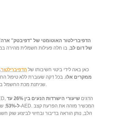
הדפיברילטור האוטומטי של “דפיבטק” ארה”
של דום לב
, בו חלה פעילות חשמלית מהירה במי
כאן באה לידי ביטוי חשיבותו של
הדפיברילטור
.
ממקרים אלו
שניתנת מכת החשמל בשלב מוקדם יותר, כך גדלים סיכוייו של החולה שלקה בלבו לשרוד.
ניסיון שנאסף בעולם במחקרים שונים, בהם נבדק השימוש ב- AED, הדגים
שיעורי הישרדות הנעים בין 26% עד
ל-53%
הלב, נותן הוראה בדיבור ובחיווי לביצוע שוק 