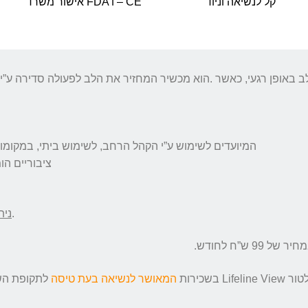
קל לנשיאה וניוד
אישור משרד FDA ו – CE
באופן רגעי, כאשר
.
הוא מכשיר המחזיר את הלב לפעולה סדירה ע”י
המיועדים לשימוש ע”י הקהל הרחב, לשימוש ביתי, במקומו
ציבוריים הו
כגון: ארונות אחסון, תיקי נשיאה ואלקטרודות.
נית
99 ש”ח לחודש.
שכירות
המאושר לנשיאה בעת טיסה
לתקופת השי