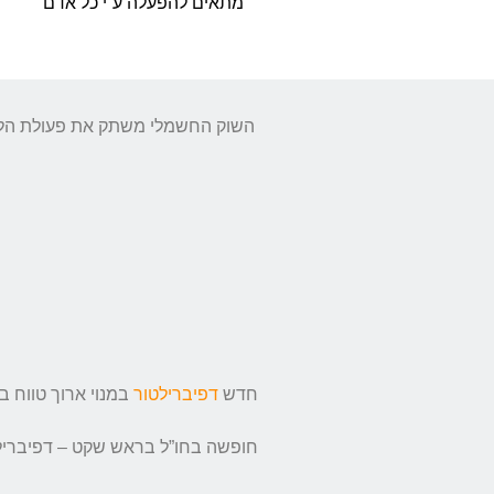
מתאים להפעלה ע”י כל אדם
השוק החשמלי משתק את פעולת הלב 
חדש
דפיברילטור
במנוי ארוך טווח במחיר של 
חופשה בחו”ל בראש שקט – דפיברילטור Lifeline View ב