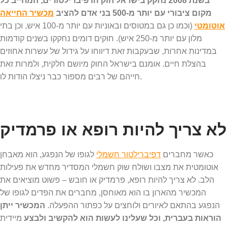
בשנת 2008 נחקק בישראל חוק הדפיברילטורים, המחייב כל
מקום ציבורי עם יותר מ-500 בני אדם להציב
מכשיר החייאה
אוטומטי
(וכמו כן גם במטוסים ובאוניות עם יותר מ-100 איש, וכן בתי
מלון עם יותר מ-250 איש). חוקים דומים נחקקו בשנים קודמות
במדינות אחרות, שבעקבות זאת דיווחו על גידול של עשרות אחוזים
בהצלת חיים. אומנם בישראל החוק מיושם חלקית, ולמרות זאת
חייהם של רבים מספור כבר ניצלו הודות לו.
לא צריך להיות רופא או פרמדיק
כאשר מחברים
דפיברילטור חשמלי
לגופו של הנפגע, הוא מאבחן
אוטומטית את מצבו ושולח שוק חשמלי המסדיר מחדש את פעילות
הלב. לא צריך להיות רופא, פרמדיק או חובש – פשוט מוציאים את
המכשיר מהארון בו הוא מאוחסן, מחברים את הפדים לגופו של
הנפגע בהתאם לאיורים ולוחצים על כפתור ההפעלה.
המכשיר ייתן
הוראות בעברית, וכל שעלינו לעשות הוא להקשיב ולבצע
מיידית