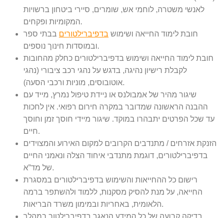
לאנשי משטרה, לוחמי אש, שומרים, סיירי ביטחון ברשויות
המקומיות ופקחים.
חובת לימוד החייאה ושימוש
בדפיברילטורים
בבתי ספר
ובמוסדות חינוך נוספים.
חובת לימוד החייאה ושימוש בדפיברילטורים כחלק מהחובות
לקבלת רישיון נהיגה, בדגש על נהגי רכב ציבורי (נהגי
אוטובוסים, מוניות ורכבי הסעה).
שיגור מהיר של אמבולנס או ניידת טיפול נמרץ, מייד עם
ההבנה הראשונה שמדובר במקרה חירום רפואי. אין לחכות
עד שכל הפרטים יתבהרו במוקד. שיגור מיידי חוסך זמן וחוסך
חיים.
הזנקת אזרחים / מתנדבים הקרובים למקום האירוע והמצוידים
בדפיברילטורים, דוגמת מתנדבי איחוד הצלה ונאמני החיים
של מד”א.
רישום כל ההחייאות והשימוש בדפיברילטורים במסגרת
החייאה, על מנת להסיק מסקנות, ללמוד ולהשתפר ברמה
הלאומית, באחריות ובמימון משרד הבריאות.
בדיקה קבועה של כל המידע הנאגר בדפיברילטור במהלך